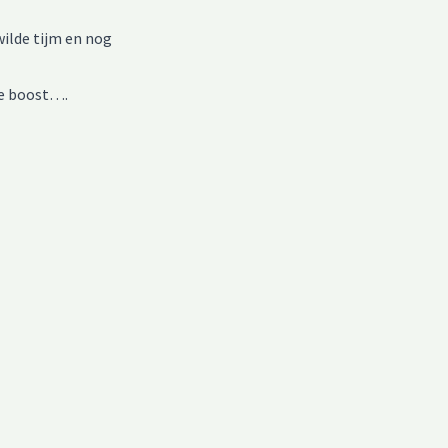
ilde tijm en nog
ie boost….