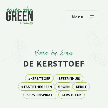
Ga naar de inhoud
Menu
Home by Erna
DE KERSTTOEF
#KERSTTOEF
#SFEERINHUIS
#TASTETHEGREEN
GROEN
KERST
KERSTINSPIRATIE
KERSTSTUK