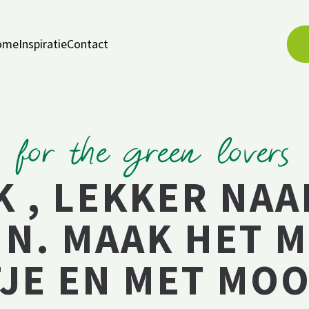
ome
Inspiratie
Contact
for the green lovers
K , LEKKER NAA
IN. MAAK HET 
JE EN MET MOO