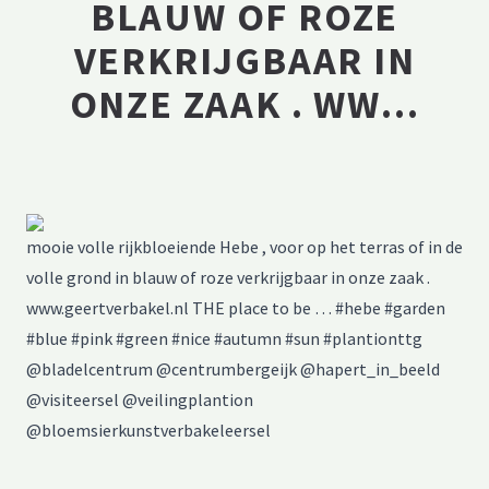
BLAUW OF ROZE
VERKRIJGBAAR IN
ONZE ZAAK . WW…
mooie volle rijkbloeiende Hebe , voor op het terras of in de
volle grond in blauw of roze verkrijgbaar in onze zaak .
www.geertverbakel.nl THE place to be … #hebe #garden
#blue #pink #green #nice #autumn #sun #plantionttg
@bladelcentrum @centrumbergeijk @hapert_in_beeld
@visiteersel @veilingplantion
@bloemsierkunstverbakeleersel