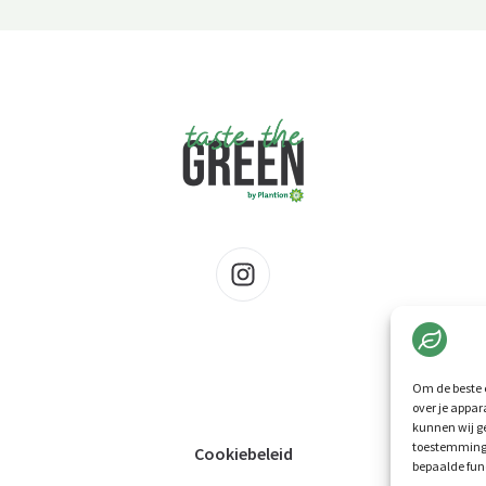
Om de beste e
over je appar
kunnen wij ge
toestemming 
Cookiebeleid
bepaalde fun