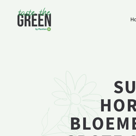
Ga naar de inhoud
H
SU
HOR
BLOEME