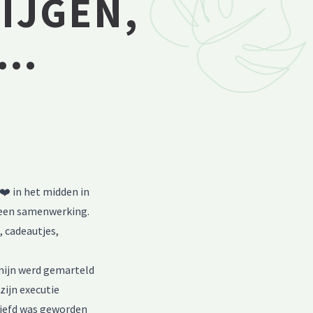
RIJGEN,
H…
❤️ in het midden in
een samenwerking.
, cadeautjes,
omijn werd gemarteld
zijn executie
liefd was geworden