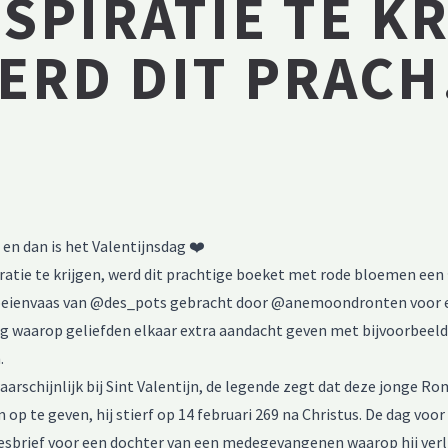
SPIRATIE TE K
ERD DIT PRAC
en dan is het Valentijnsdag ❤️
ratie te krijgen, werd dit prachtige boeket met rode bloemen een 
dbeienvaas van @des_pots gebracht door @anemoondronten voor 
ag waarop geliefden elkaar extra aandacht geven met bijvoorbeeld
.
aarschijnlijk bij Sint Valentijn, de legende zegt dat deze jonge R
op te geven, hij stierf op 14 februari 269 na Christus. De dag voor 
fdesbrief voor een dochter van een medegevangenen waarop hij ver