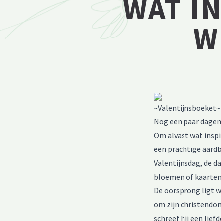
WAT IN
W
~Valentijnsboeket~
Nog een paar dagen 
Om alvast wat inspi
een prachtige aar
Valentijnsdag, de d
bloemen of kaarten
De oorsprong ligt w
om zijn christendom 
schreef hij een lie