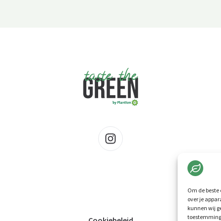
Om de beste e
over je appar
kunnen wij ge
toestemming 
Cookiebeleid