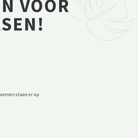
N VOOR
ASEN!
loemen staan er op