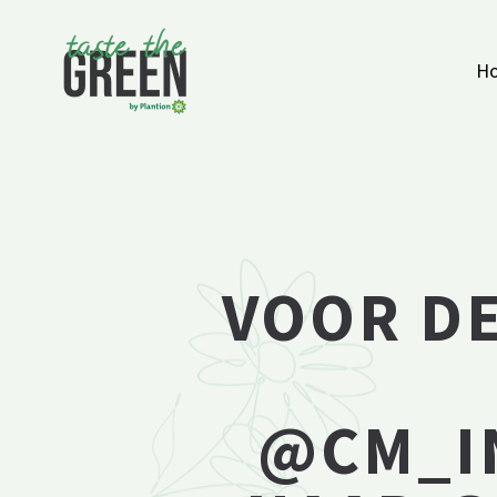
Ga naar de inhoud
H
VOOR DE
@CM_I