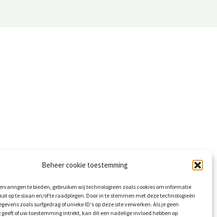
Beheer cookie toestemming
rvaringen te bieden, gebruiken wij technologieën zoals cookies om informatie
aat op te slaan en/of te raadplegen. Door in te stemmen met deze technologieën
gevens zoals surfgedrag of unieke ID's op deze site verwerken. Als je geen
geeft of uw toestemming intrekt, kan dit een nadelige invloed hebben op