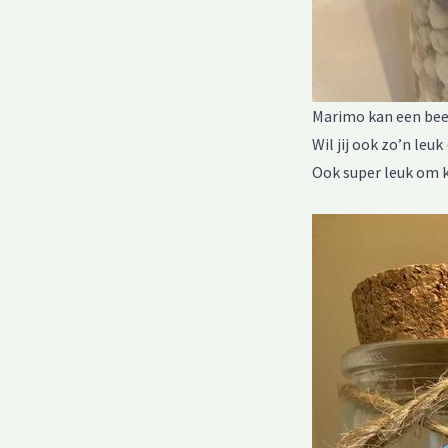
Marimo kan een beet
Wil jij ook zo’n leu
Ook super leuk om k