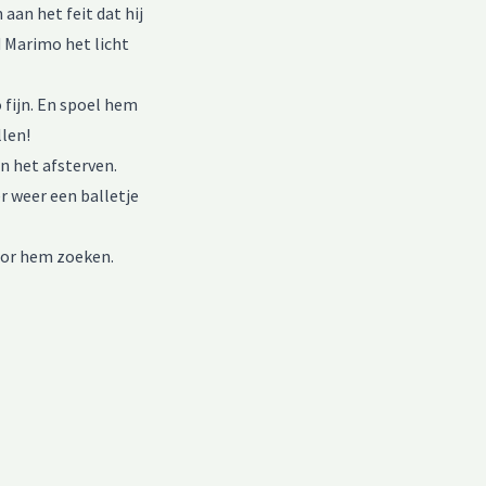
aan het feit dat hij
 Marimo het licht
 fijn. En spoel hem
llen!
n het afsterven.
r weer een balletje
voor hem zoeken.