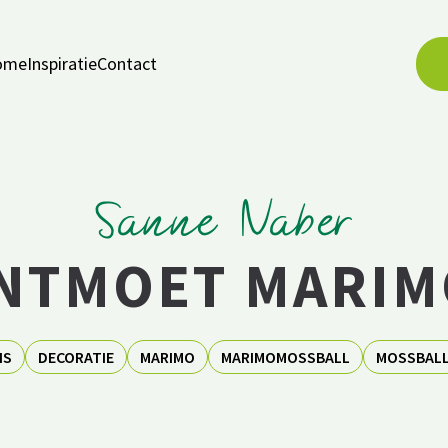
ome
Inspiratie
Contact
Sanne Naber
NTMOET MARIM
IS
DECORATIE
MARIMO
MARIMOMOSSBALL
MOSSBAL