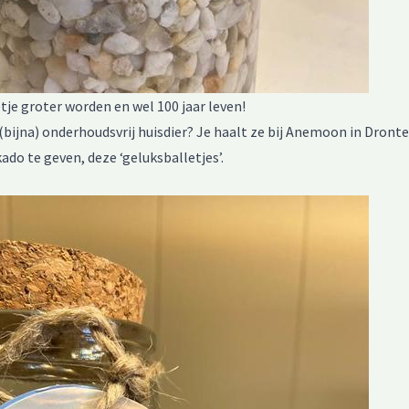
je groter worden en wel 100 jaar leven!
k (bijna) onderhoudsvrij huisdier? Je haalt ze bij Anemoon in Dront
ado te geven, deze ‘geluksballetjes’.