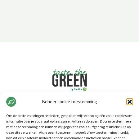
Beheer cookie toestemming
Om de beste ervaringen te bieden, gebruiken wij technologieën zoals cookies om
informatie over je apparaat op te slaan en/of te raadplegen. Door in te stemmen
met deze technologieën kunnen wij gegevens zoals surfgedrag of unieke ID's op
deze site verwerken. Als je geen toestemming geeft of uw toestemming intrekt,
kan dit een nadelige invloed hebben op bepaalde functies en mogelijkheden.