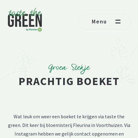
Ga naar de inhoud
Menu
Groen Stekje
PRACHTIG BOEKET
Wat leuk om weer een boeket te krijgen via taste the
green. Dit keer bij bloemisterij Fleurina in Voorthuizen. Via
Instagram hebben we gelijk contact opgenomen en