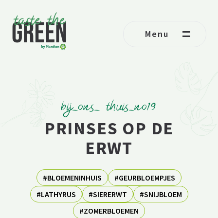
Ga naar de inhoud
Menu
bij_ons_ thuis_no19
PRINSES OP DE
ERWT
#BLOEMENINHUIS
#GEURBLOEMPJES
#LATHYRUS
#SIERERWT
#SNIJBLOEM
#ZOMERBLOEMEN